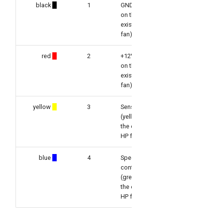
black
1
GND (black
on the
existing HP
fan)
red
2
+12V (red
on the
existing HP
fan)
yellow
3
Sensor
(yellow on
the existing
HP fan)
blue
4
Speed
control
(green on
the existing
HP fan)