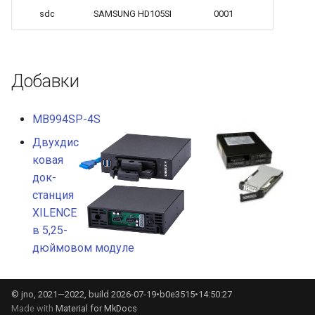
sdc
SAMSUNG HD105SI
0001
Добавки
MB994SP-4S
Двухдис
ковая
док-
станция
XILENCE
в 5,25-
дюймовом модуле
© jno, 2021—2022, build 2026-07-19•b0e3515•14:50:27
Made with
Material for MkDocs