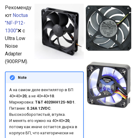
Рекоменду
ют
Noctua
"NF-P12-
1300"
❌ c
Ultra Low
Noise
Adapter
(900RPM).
Note
А на самом деле вентилятор в БП
40×40×
20
, а не 40×40×
10
.
Маркировка:
T&T 4020HH12S-ND1
.
Питание:
0.24A 12VDC
.
Высокооборотистый, втулка.
И менять его нужно на 40×40×
20
,
потому как иначе остается дырка в
корпусе БП, что категорически не