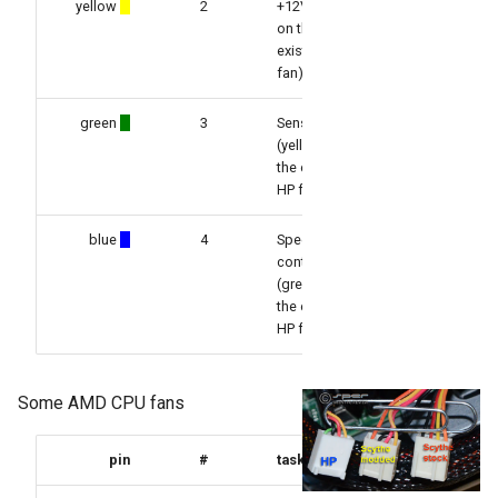
yellow
2
+12V (red
on the
existing HP
fan)
green
3
Sensor
(yellow on
the existing
HP fan)
blue
4
Speed
control
(green on
the existing
HP fan)
Some AMD CPU fans
pin
#
task