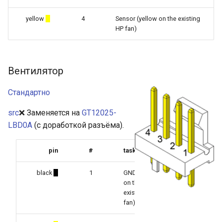
yellow
4
Sensor (yellow on the existing
HP fan)
Вентилятор
Стандартно
src
❌ Заменяется на
GT12025-
LBD0A
(с доработкой разъёма).
pin
#
task
black
1
GND (black
on the
existing HP
fan)