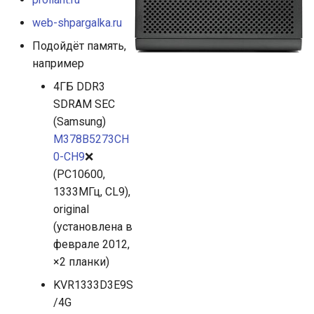
g
web-shpargalka.ru
s
Подойдёт память,
e
например
a
4ГБ DDR3
SDRAM SEC
r
(Samsung)
c
M378B5273CH
0-CH9
❌
h
(PC10600,
1333МГц, CL9),
original
(установлена в
феврале 2012,
×2 планки)
KVR1333D3E9S
/4G