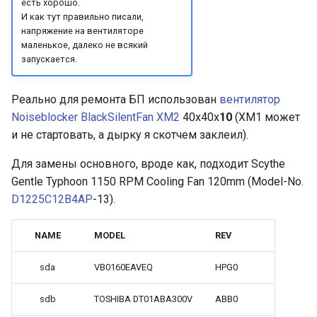
есть хорошо.
И как тут правильно писали,
напряжение на вентиляторе
маленькое, далеко не всякий
запускается.
Реально для ремонта БП использован
вентилятор
Noiseblocker BlackSilentFan XM2
40x40x
10
(XM1 может
и не стартовать, а дырку я скотчем заклеил)
.
Для замены основного, вроде как, подходит Scythe
Gentle Typhoon 1150 RPM Cooling Fan 120mm (Model-No.
D1225C12B4AP
-13).
NAME
MODEL
REV
sda
VB0160EAVEQ
HPG0
sdb
TOSHIBA DT01ABA300V
ABB0