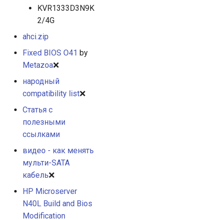
KVR1333D3N9K
2/4G
ahci.zip
Fixed BIOS O41
by
Metazoa
❌
народный
compatibility list
❌
Статья с
полезными
ссылками
видео - как менять
мульти-SATA
кабель
❌
HP Microserver
N40L Build and Bios
Modification